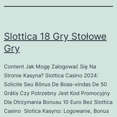
Slottica 18 Gry Stołowe
Gry
Content Jak Mogę Zalogować Się Na
Stronie Kasyna? Slottica Casino 2024:
Solicite Seu Bônus De Boas-vindas De 50
Grátis Czy Potrzebny Jest Kod Promocyjny
Dla Otrzymania Bonusu 10 Euro Bez Slottica
Casino ️ Slotica Kasyno: Logowanie, Bonus