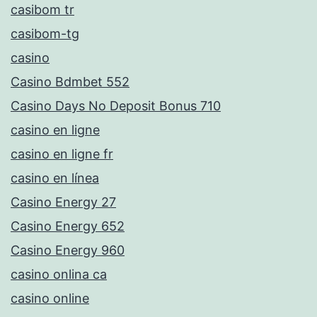
casibom tr
casibom-tg
casino
Casino Bdmbet 552
Casino Days No Deposit Bonus 710
casino en ligne
casino en ligne fr
casino en línea
Casino Energy 27
Casino Energy 652
Casino Energy 960
casino onlina ca
casino online