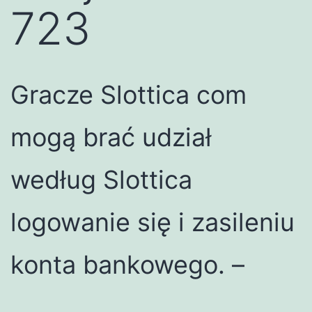
723
Gracze Slottica com
mogą brać udział
według Slottica
logowanie się i zasileniu
konta bankowego. –