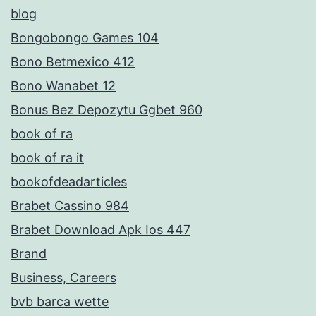
blog
Bongobongo Games 104
Bono Betmexico 412
Bono Wanabet 12
Bonus Bez Depozytu Ggbet 960
book of ra
book of ra it
bookofdeadarticles
Brabet Cassino 984
Brabet Download Apk Ios 447
Brand
Business, Careers
bvb barca wette