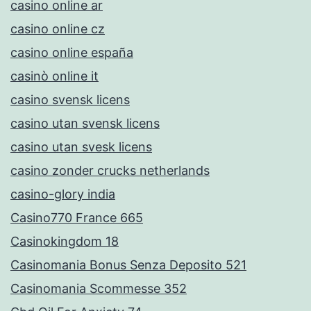
casino online ar
casino online cz
casino online españa
casinò online it
casino svensk licens
casino utan svensk licens
casino utan svesk licens
casino zonder crucks netherlands
casino-glory india
Casino770 France 665
Casinokingdom 18
Casinomania Bonus Senza Deposito 521
Casinomania Scommesse 352