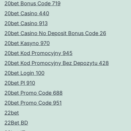
20bet Bonus Code 719
20bet Casino 440
20bet Casino 913
20bet Casino No Deposit Bonus Code 26
20bet Kasyno 970
20bet Kod Promocyjny 945
20bet Kod Promocyjny Bez Depozytu 428
20bet Login 100
20bet Pl 910
20bet Promo Code 688
20bet Promo Code 951
22bet
22Bet BD