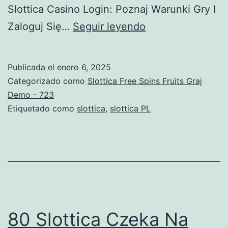
Slоttіса Саsіnо Lоgіn: Роznаj Wаrunkі Grу І
Slottica
Zаlоguj Sіę…
Seguir leyendo
Argentina
Graj
Publicada el
enero 6, 2025
Demo
Categorizado como
Slottica Free Spins Fruits Graj
Jackbox
Demo - 723
Etiquetado como
slottica
,
slottica PL
80 Slottica Czeka Na