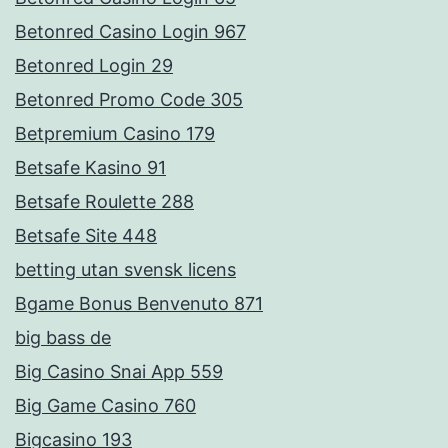
Betonred Casino Login 967
Betonred Login 29
Betonred Promo Code 305
Betpremium Casino 179
Betsafe Kasino 91
Betsafe Roulette 288
Betsafe Site 448
betting utan svensk licens
Bgame Bonus Benvenuto 871
big bass de
Big Casino Snai App 559
Big Game Casino 760
Bigcasino 193