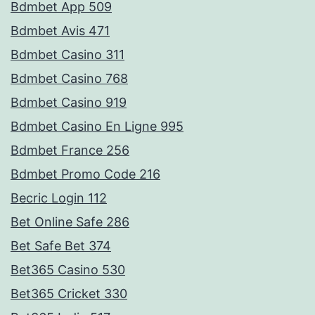
Bdmbet App 509
Bdmbet Avis 471
Bdmbet Casino 311
Bdmbet Casino 768
Bdmbet Casino 919
Bdmbet Casino En Ligne 995
Bdmbet France 256
Bdmbet Promo Code 216
Becric Login 112
Bet Online Safe 286
Bet Safe Bet 374
Bet365 Casino 530
Bet365 Cricket 330