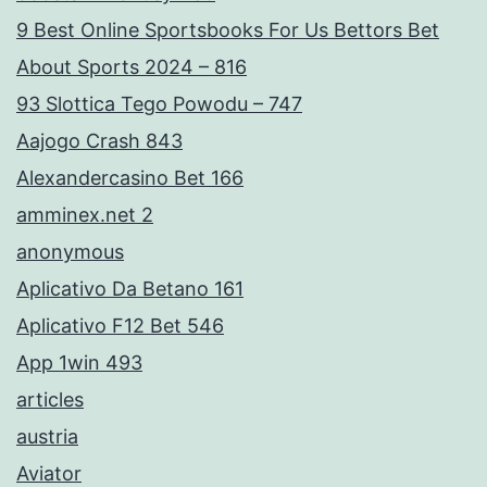
9 Best Online Sportsbooks For Us Bettors Bet
About Sports 2024 – 816
93 Slottica Tego Powodu – 747
Aajogo Crash 843
Alexandercasino Bet 166
amminex.net 2
anonymous
Aplicativo Da Betano 161
Aplicativo F12 Bet 546
App 1win 493
articles
austria
Aviator