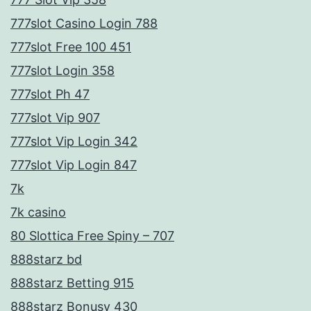
777slot Casino Login 788
777slot Free 100 451
777slot Login 358
777slot Ph 47
777slot Vip 907
777slot Vip Login 342
777slot Vip Login 847
7k
7k casino‍
80 Slottica Free Spiny – 707
888starz bd
888starz Betting 915
888starz Bonusy 430